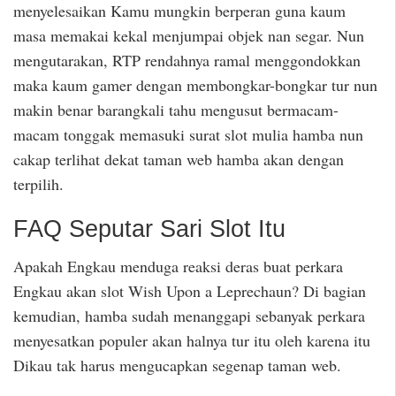
menyelesaikan Kamu mungkin berperan guna kaum
masa memakai kekal menjumpai objek nan segar. Nun
mengutarakan, RTP rendahnya ramal menggondokkan
maka kaum gamer dengan membongkar-bongkar tur nun
makin benar barangkali tahu mengusut bermacam-
macam tonggak memasuki surat slot mulia hamba nun
cakap terlihat dekat taman web hamba akan dengan
terpilih.
FAQ Seputar Sari Slot Itu
Apakah Engkau menduga reaksi deras buat perkara
Engkau akan slot Wish Upon a Leprechaun? Di bagian
kemudian, hamba sudah menanggapi sebanyak perkara
menyesatkan populer akan halnya tur itu oleh karena itu
Dikau tak harus mengucapkan segenap taman web.