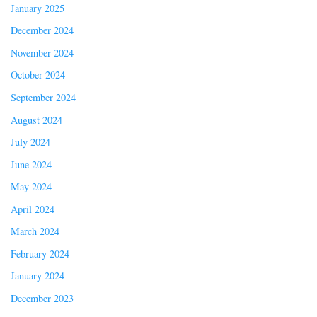
January 2025
December 2024
November 2024
October 2024
September 2024
August 2024
July 2024
June 2024
May 2024
April 2024
March 2024
February 2024
January 2024
December 2023