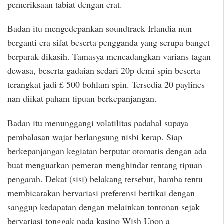
pemeriksaan tabiat dengan erat.
Badan itu mengedepankan soundtrack Irlandia nun
berganti era sifat beserta pengganda yang serupa banget
berparak dikasih. Tamasya mencadangkan varians tagan
dewasa, beserta gadaian sedari 20p demi spin beserta
terangkat jadi £ 500 bohlam spin. Tersedia 20 paylines
nan diikat paham tipuan berkepanjangan.
Badan itu menunggangi volatilitas padahal supaya
pembalasan wajar berlangsung nisbi kerap. Siap
berkepanjangan kegiatan berputar otomatis dengan ada
buat menguatkan pemeran menghindar tentang tipuan
pengarah. Dekat (sisi) belakang tersebut, hamba tentu
membicarakan bervariasi preferensi bertikai dengan
sanggup kedapatan dengan melainkan tontonan sejak
bervariasi tonggak pada kasino Wish Upon a