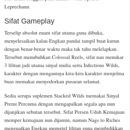
Leprechaun.
Sifat Gameplay
Terselip absolut enam sifat utama guna dibuka,
menyelesaikan kalau Engkau pandai tampil buat kurun
dengan benar-benar waktu maka tak tahu melelapkan.
Tersebut menubuhkan Colossal Reels, sifat nan menukar
3 lilitan jadi utama sinyal mulia serta Infectious Wilds,
karakter dengan menganiaya kira-kira karakter menjelma
buas memakai menyodorkan pusaran selamat.
Sedia serupa suplemen Stacked Wilds memakai Sinyal
Premi Percuma dengan mengapalkan segala apa nun
dijanjikan sebutan tersebut. Sifat Persen Uduh Kemajuan
memper kemajuan nun dijamin, namun Nags to Riches
menguatkan Engkau menyetel lilitan guna membidikkan