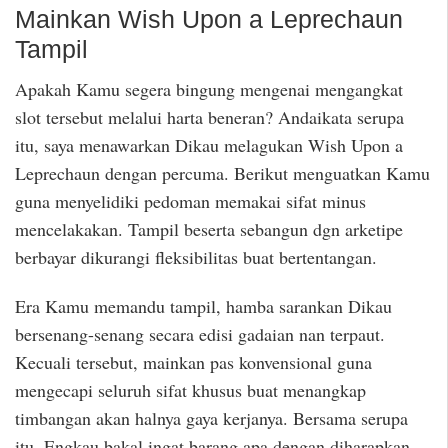
Mainkan Wish Upon a Leprechaun
Tampil
Apakah Kamu segera bingung mengenai mengangkat
slot tersebut melalui harta beneran? Andaikata serupa
itu, saya menawarkan Dikau melagukan Wish Upon a
Leprechaun dengan percuma. Berikut menguatkan Kamu
guna menyelidiki pedoman memakai sifat minus
mencelakakan. Tampil beserta sebangun dgn arketipe
berbayar dikurangi fleksibilitas buat bertentangan.
Era Kamu memandu tampil, hamba sarankan Dikau
bersenang-senang secara edisi gadaian nan terpaut.
Kecuali tersebut, mainkan pas konvensional guna
mengecapi seluruh sifat khusus buat menangkap
timbangan akan halnya gaya kerjanya. Bersama serupa
itu, Engkau bakal ingat barang apa dengan diharapkan