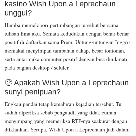
kasino Wish Upon a Leprechaun
unggul?
Hamba memelopori pertimbangan tersebut bersama
tulisan lima aku. Semata kedudukan dengan benar-benar
positif di daftarkan sama Premi Untung-untungan Inggris
memakai menyimpan tambahan cakap, besar tontonan,
serta antarmuka computer positif dengan bisa dinikmati
pada bagian desktop / seluler.
🧐 Apakah Wish Upon a Leprechaun
sunyi penipuan?
Engkau pandai tetap kemahiran kejadian tersebut. Tur
sudah diperiksa sebab pengaudit yang tidak cuman
menyimpang yang memeriksa RTP-nya seakurat dengan
diiklankan. Serupa, Wish Upon a Leprechaun jadi dalam