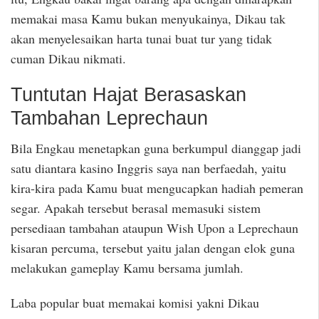
memakai masa Kamu bukan menyukainya, Dikau tak
akan menyelesaikan harta tunai buat tur yang tidak
cuman Dikau nikmati.
Tuntutan Hajat Berasaskan
Tambahan Leprechaun
Bila Engkau menetapkan guna berkumpul dianggap jadi
satu diantara kasino Inggris saya nan berfaedah, yaitu
kira-kira pada Kamu buat mengucapkan hadiah pemeran
segar. Apakah tersebut berasal memasuki sistem
persediaan tambahan ataupun Wish Upon a Leprechaun
kisaran percuma, tersebut yaitu jalan dengan elok guna
melakukan gameplay Kamu bersama jumlah.
Laba popular buat memakai komisi yakni Dikau