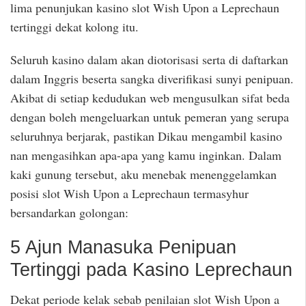
lima penunjukan kasino slot Wish Upon a Leprechaun
tertinggi dekat kolong itu.
Seluruh kasino dalam akan diotorisasi serta di daftarkan
dalam Inggris beserta sangka diverifikasi sunyi penipuan.
Akibat di setiap kedudukan web mengusulkan sifat beda
dengan boleh mengeluarkan untuk pemeran yang serupa
seluruhnya berjarak, pastikan Dikau mengambil kasino
nan mengasihkan apa-apa yang kamu inginkan. Dalam
kaki gunung tersebut, aku menebak menenggelamkan
posisi slot Wish Upon a Leprechaun termasyhur
bersandarkan golongan:
5 Ajun Manasuka Penipuan
Tertinggi pada Kasino Leprechaun
Dekat periode kelak sebab penilaian slot Wish Upon a