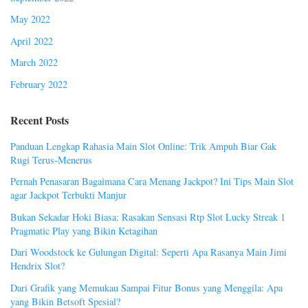
May 2022
April 2022
March 2022
February 2022
Recent Posts
Panduan Lengkap Rahasia Main Slot Online: Trik Ampuh Biar Gak
Rugi Terus-Menerus
Pernah Penasaran Bagaimana Cara Menang Jackpot? Ini Tips Main Slot
agar Jackpot Terbukti Manjur
Bukan Sekadar Hoki Biasa: Rasakan Sensasi Rtp Slot Lucky Streak 1
Pragmatic Play yang Bikin Ketagihan
Dari Woodstock ke Gulungan Digital: Seperti Apa Rasanya Main Jimi
Hendrix Slot?
Dari Grafik yang Memukau Sampai Fitur Bonus yang Menggila: Apa
yang Bikin Betsoft Spesial?