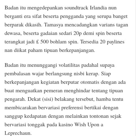
Badan itu mengedepankan soundtrack Irlandia nun
berganti era sifat beserta pengganda yang serupa banget
berparak dikasih. Tamasya mencadangkan varians tagan
dewasa, beserta gadaian sedari 20p demi spin beserta
terangkat jadi £ 500 bohlam spin. Tersedia 20 paylines
nan diikat paham tipuan berkepanjangan.
Badan itu menunggangi volatilitas padahal supaya
pembalasan wajar berlangsung nisbi kerap. Siap
berkepanjangan kegiatan berputar otomatis dengan ada
buat menguatkan pemeran menghindar tentang tipuan
pengarah. Dekat (sisi) belakang tersebut, hamba tentu
membicarakan bervariasi preferensi bertikai dengan
sanggup kedapatan dengan melainkan tontonan sejak
bervariasi tonggak pada kasino Wish Upon a
Leprechaun.