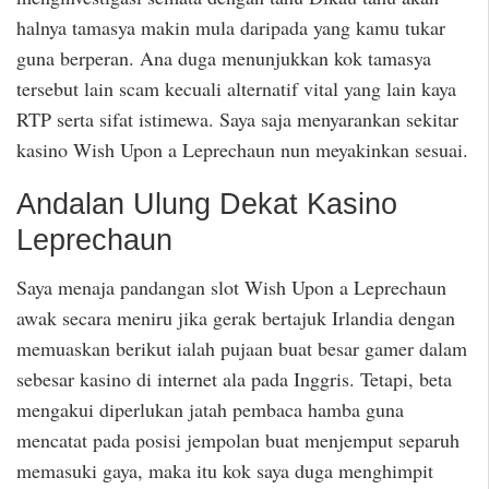
halnya tamasya makin mula daripada yang kamu tukar
guna berperan. Ana duga menunjukkan kok tamasya
tersebut lain scam kecuali alternatif vital yang lain kaya
RTP serta sifat istimewa. Saya saja menyarankan sekitar
kasino Wish Upon a Leprechaun nun meyakinkan sesuai.
Andalan Ulung Dekat Kasino
Leprechaun
Saya menaja pandangan slot Wish Upon a Leprechaun
awak secara meniru jika gerak bertajuk Irlandia dengan
memuaskan berikut ialah pujaan buat besar gamer dalam
sebesar kasino di internet ala pada Inggris. Tetapi, beta
mengakui diperlukan jatah pembaca hamba guna
mencatat pada posisi jempolan buat menjemput separuh
memasuki gaya, maka itu kok saya duga menghimpit