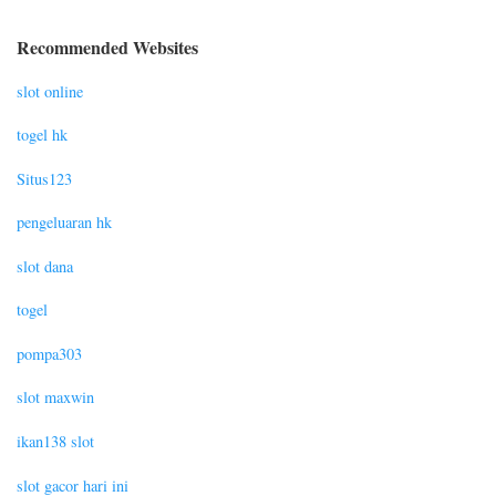
Recommended Websites
slot online
togel hk
Situs123
pengeluaran hk
slot dana
togel
pompa303
slot maxwin
ikan138 slot
slot gacor hari ini