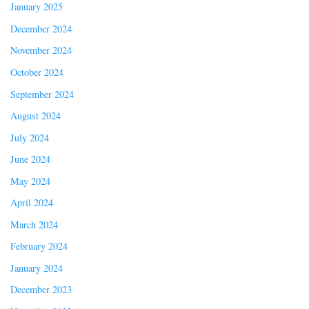
January 2025
December 2024
November 2024
October 2024
September 2024
August 2024
July 2024
June 2024
May 2024
April 2024
March 2024
February 2024
January 2024
December 2023