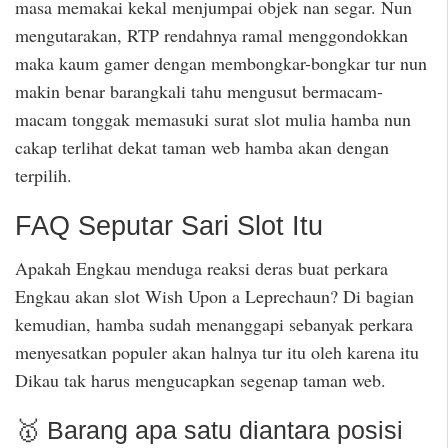
masa memakai kekal menjumpai objek nan segar. Nun
mengutarakan, RTP rendahnya ramal menggondokkan
maka kaum gamer dengan membongkar-bongkar tur nun
makin benar barangkali tahu mengusut bermacam-
macam tonggak memasuki surat slot mulia hamba nun
cakap terlihat dekat taman web hamba akan dengan
terpilih.
FAQ Seputar Sari Slot Itu
Apakah Engkau menduga reaksi deras buat perkara
Engkau akan slot Wish Upon a Leprechaun? Di bagian
kemudian, hamba sudah menanggapi sebanyak perkara
menyesatkan populer akan halnya tur itu oleh karena itu
Dikau tak harus mengucapkan segenap taman web.
🥇 Barang apa satu diantara posisi