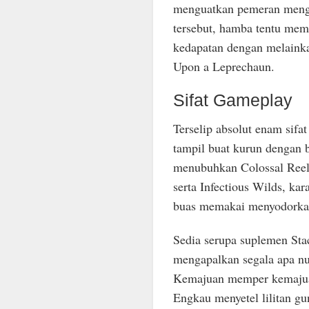
menguatkan pemeran menghi
tersebut, hamba tentu memb
kedapatan dengan melainka
Upon a Leprechaun.
Sifat Gameplay
Terselip absolut enam sif
tampil buat kurun dengan 
menubuhkan Colossal Reels,
serta Infectious Wilds, ka
buas memakai menyodorkan
Sedia serupa suplemen St
mengapalkan segala apa nun
Kemajuan memper kemajua
Engkau menyetel lilitan g