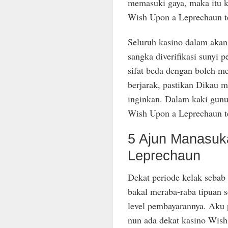
memasuki gaya, maka itu k
Wish Upon a Leprechaun ter
Seluruh kasino dalam akan d
sangka diverifikasi sunyi
sifat beda dengan boleh m
berjarak, pastikan Dikau
inginkan. Dalam kaki gunu
Wish Upon a Leprechaun t
5 Ajun Manasuka
Leprechaun
Dekat periode kelak sebab
bakal meraba-raba tipuan s
level pembayarannya. Aku
nun ada dekat kasino Wis