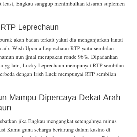
t least, Engkau sanggup menimbulkan kisaran suplemen
 RTP Leprechaun
erburuk akan badan terkait yakni dia menganjurkan lantai
 aib. Wish Upon a Leprechaun RTP yaitu sembilan
, namun nun ijmal merupakan ronde 96%. Dipadankan
andia yg lain, Lucky Leprechaun mempunyai RTP sembilan
erbeda dengan Irish Luck mempunyai RTP sembilan
nun Mampu Dipercaya Dekat Arah
aun
isbatkan jika Engkau mengangkat setengahnya minus
busi Kamu guna seharga bertarung dalam kasino di