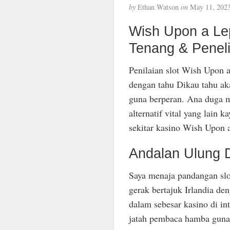
by
Ethan Watson
on
May 11, 202
Wish Upon a Le
Tenang & Penel
Penilaian slot Wish Upon 
dengan tahu Dikau tahu ak
guna berperan. Ana duga m
alternatif vital yang lain 
sekitar kasino Wish Upon 
Andalan Ulung 
Saya menaja pandangan slo
gerak bertajuk Irlandia de
dalam sebesar kasino di int
jatah pembaca hamba guna