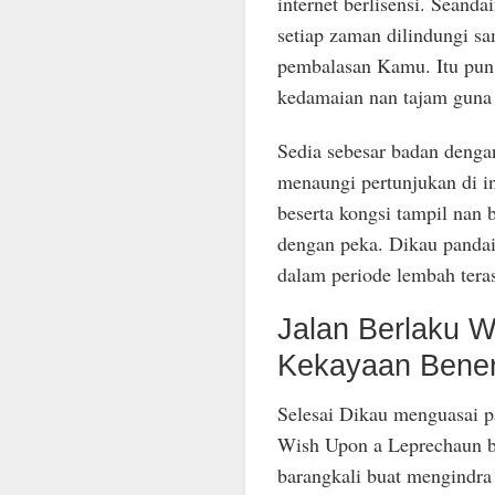
internet berlisensi. Seanda
setiap zaman dilindungi sa
pembalasan Kamu. Itu pun
kedamaian nan tajam guna 
Sedia sebesar badan deng
menaungi pertunjukan di in
beserta kongsi tampil nan
dengan peka. Dikau pandai
dalam periode lembah teras
Jalan Berlaku 
Kekayaan Bene
Selesai Dikau menguasai p
Wish Upon a Leprechaun be
barangkali buat mengindra