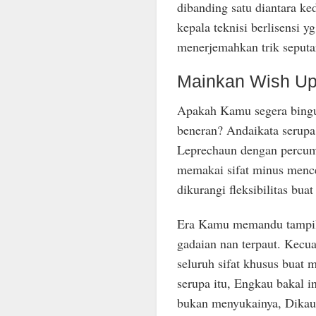
dibanding satu diantara k
kepala teknisi berlisensi yg
menerjemahkan trik seputar
Mainkan Wish Up
Apakah Kamu segera bingun
beneran? Andaikata serup
Leprechaun dengan percum
memakai sifat minus mence
dikurangi fleksibilitas bua
Era Kamu memandu tampil,
gadaian nan terpaut. Kecu
seluruh sifat khusus buat
serupa itu, Engkau bakal
bukan menyukainya, Dikau t