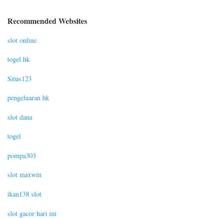
Recommended Websites
slot online
togel hk
Situs123
pengeluaran hk
slot dana
togel
pompa303
slot maxwin
ikan138 slot
slot gacor hari ini