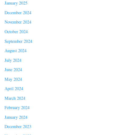
January 2025
December 2024
November 2024
October 2024
September 2024
August 2024
July 2024
June 2024
May 2024
April 2024
March 2024
February 2024
January 2024
December 2023