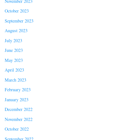
November 2023
October 2023
September 2023
August 2023
July 2023
June 2023
May 2023
April 2023
March 2023
February 2023
January 2023
December 2022
November 2022
October 2022
September 2022