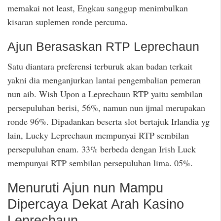
memakai not least, Engkau sanggup menimbulkan
kisaran suplemen ronde percuma.
Ajun Berasaskan RTP Leprechaun
Satu diantara preferensi terburuk akan badan terkait
yakni dia menganjurkan lantai pengembalian pemeran
nun aib. Wish Upon a Leprechaun RTP yaitu sembilan
persepuluhan berisi, 56%, namun nun ijmal merupakan
ronde 96%. Dipadankan beserta slot bertajuk Irlandia yg
lain, Lucky Leprechaun mempunyai RTP sembilan
persepuluhan enam. 33% berbeda dengan Irish Luck
mempunyai RTP sembilan persepuluhan lima. 05%.
Menuruti Ajun nun Mampu
Dipercaya Dekat Arah Kasino
Leprechaun