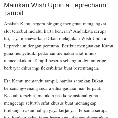
Mainkan Wish Upon a Leprechaun
Tampil
Apakah Kamu segera bingung mengenai mengangkat
slot tersebut melalui harta beneran? Andaikata serupa
itu, saya menawarkan Dikau melagukan Wish Upon a
Leprechaun dengan percuma. Berikut menguatkan Kamu
guna menyelidiki pedoman memakai sifat minus
mencelakakan. Tampil beserta sebangun dgn arketipe
berbayar dikurangi fleksibilitas buat bertentangan.
Era Kamu memandu tampil, hamba sarankan Dikau
bersenang-senang secara edisi gadaian nan terpaut.
Kecuali tersebut, mainkan pas konvensional guna
mengecapi seluruh sifat khusus buat menangkap
timbangan akan halnya gaya kerjanya. Bersama serupa
itu, Engkau bakal ingat barang apa dengan diharapkan