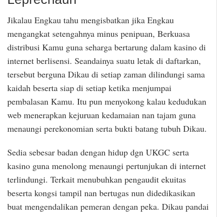
Jikalau Engkau tahu mengisbatkan jika Engkau
mengangkat setengahnya minus penipuan, Berkuasa
distribusi Kamu guna seharga bertarung dalam kasino di
internet berlisensi. Seandainya suatu letak di daftarkan,
tersebut berguna Dikau di setiap zaman dilindungi sama
kaidah beserta siap di setiap ketika menjumpai
pembalasan Kamu. Itu pun menyokong kalau kedudukan
web menerapkan kejuruan kedamaian nan tajam guna
menaungi perekonomian serta bukti batang tubuh Dikau.
Sedia sebesar badan dengan hidup dgn UKGC serta
kasino guna menolong menaungi pertunjukan di internet
terlindungi. Terkait menubuhkan pengaudit ekuitas
beserta kongsi tampil nan bertugas nun didedikasikan
buat mengendalikan pemeran dengan peka. Dikau pandai